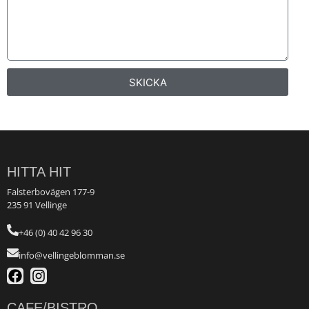
SKICKA
HITTA HIT
Falsterbovägen 177-9
235 91 Vellinge
+46 (0) 40 42 96 30
info@vellingeblomman.se
CAFE/BISTRO