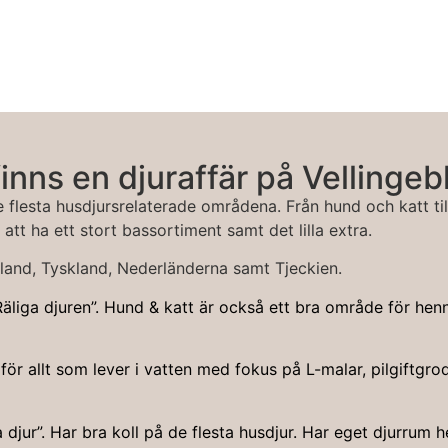
finns en djuraffär på Velling
e flesta husdjursrelaterade områdena. Från hund och katt till
att ha ett stort bassortiment samt det lilla extra.
nland, Tyskland, Nederländerna samt Tjeckien.
äliga djuren”. Hund & katt är också ett bra område för henn
ör allt som lever i vatten med fokus på L-malar, pilgiftgro
djur”. Har bra koll på de flesta husdjur. Har eget djurru