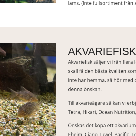
Iams. (Inte fullsortiment från 
AKVARIEFISK
Akvariefisk säljer vi från flera
skall få den bästa kvaliten s
inte har hemma, så hör med oss
denna önskan.
Till akvarieägare så kan vi erb
Tetra, Hikari, Ocean Nutrition
Önskas det köpa ett akvarium 
Eheim, Ciano, Juwel, Pacific, 