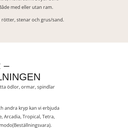
 Både med eller utan ram.
 rötter, stenar och grus/sand.
 –
LNINGEN
tta ödlor, ormar, spindlar
ch andra kryp kan vi erbjuda
, Arcadia, Tropical, Tetra,
modo(Beställningsvara).