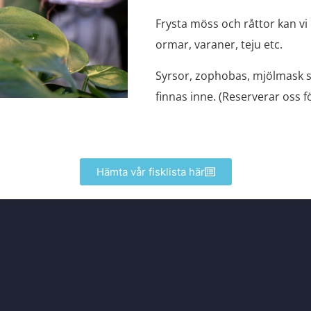
Frysta möss och råttor kan v
ormar, varaner, teju etc.
Syrsor, zophobas, mjölmask s
finnas inne. (Reserverar oss fö
Hämta vår fisklista här