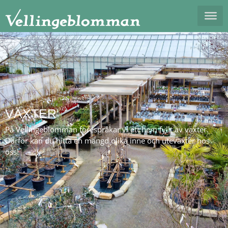
VÄXTER
På Vellingeblomman förespråkar vi ett hem fyllt av växter.
Därför kan du hitta en mängd olika inne och uteväxter hos
oss!