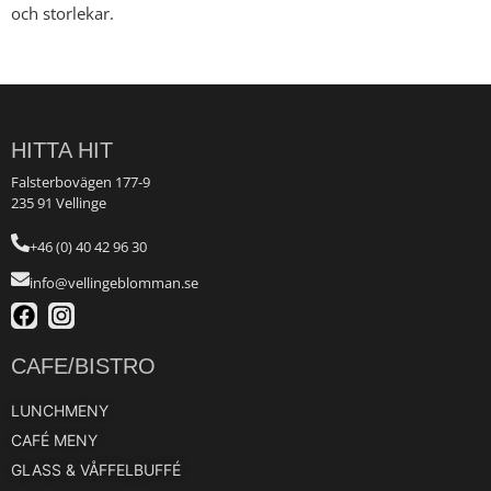
och storlekar.
HITTA HIT
Falsterbovägen 177-9
235 91 Vellinge
+46 (0) 40 42 96 30
info@vellingeblomman.se
CAFE/BISTRO
LUNCHMENY
CAFÉ MENY
GLASS & VÅFFELBUFFÉ