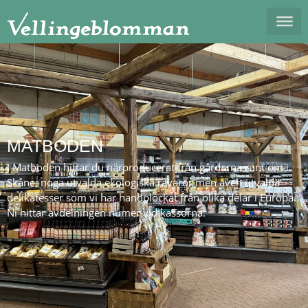
MATBODEN
I Matboden hittar du närproducerat från gårdarna runt om i
Skåne, noga utvalda ekologiska råvaror men även utvalda
delikatesser som vi har handplockat från olika delar i Europa.
Ni hittar avdelningen numer vid kassorna.